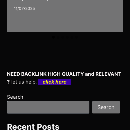
11/07/2025
NEED BACKLINK HIGH QUALITY and RELEVANT
?
let us help.
click here
Search
Search
Recent Posts