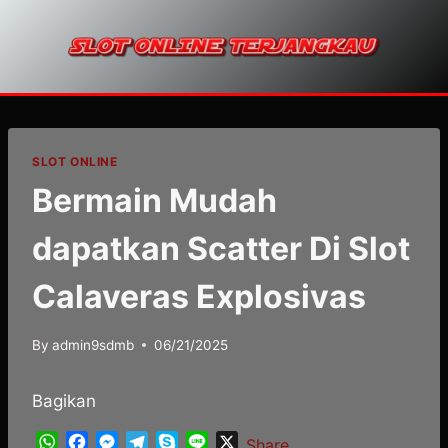
Skip
to
content
SLOT ONLINE
Bermain Mudah
dapatkan Scatter Di Slot
Calaveras Explosivas
By
admin9sdmb
06/21/2025
Bagikan
W
F
M
T
S
L
X
Share