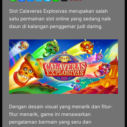
h
a
e
e
k
i
a
c
s
l
y
n
Slot Calaveras Explosivas merupakan salah
t
e
s
e
p
e
satu permainan slot online yang sedang naik
s
b
e
g
e
daun di kalangan penggemar judi daring.
A
o
n
r
p
o
g
a
p
k
e
m
r
Dengan desain visual yang menarik dan fitur-
fitur menarik, game ini menawarkan
pengalaman bermain yang seru dan