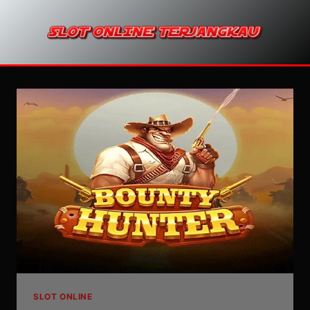
Skip
to
content
SLOT ONLINE