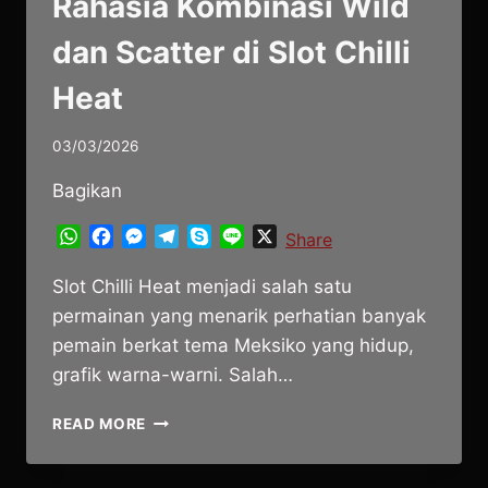
Rahasia Kombinasi Wild
dan Scatter di Slot Chilli
Heat
03/03/2026
Bagikan
WhatsApp
Facebook
Messenger
Telegram
Skype
Line
X
Share
Slot Chilli Heat menjadi salah satu
permainan yang menarik perhatian banyak
pemain berkat tema Meksiko yang hidup,
grafik warna-warni. Salah…
RAHASIA
READ MORE
KOMBINASI
WILD
DAN