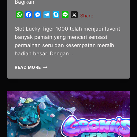
Bagikan
WhatsApp
Facebook
Messenger
Telegram
Skype
Line
X
Share
Slot Lucky Tiger 1000 telah menjadi favorit
banyak pemain yang mencari sensasi
permainan seru dan kesempatan meraih
hadiah besar. Dengan…
LANGKAH
READ MORE
MUDAH
RAIH
JACKPOT
FANTASTIS
DI
SLOT
LUCKY
TIGER
1000