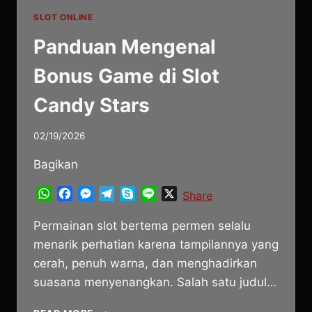
SLOT ONLINE
Panduan Mengenal
Bonus Game di Slot
Candy Stars
02/19/2026
Bagikan
WhatsApp
Facebook
Messenger
Telegram
Skype
Line
X
Share
Permainan slot bertema permen selalu
menarik perhatian karena tampilannya yang
cerah, penuh warna, dan menghadirkan
suasana menyenangkan. Salah satu judul…
PANDUAN