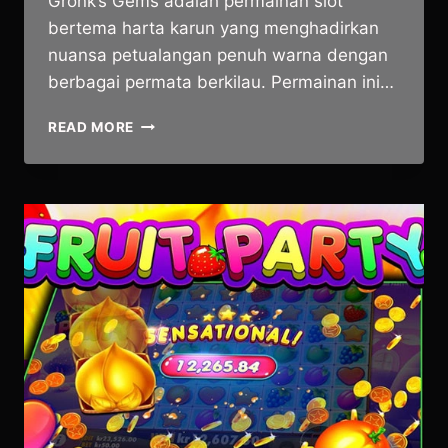
Gronk’s Gems adalah permainan slot
bertema harta karun yang menghadirkan
nuansa petualangan penuh warna dengan
berbagai permata berkilau. Permainan ini…
TIPS
READ MORE
RAHASIA
SLOT
GRONK’S
GEMS
AGAR
MUDAH
MENANG
BESAR