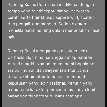
Running Sushi. Permainan ini dikenal dengan
tempo yang relatif cepat, simbol berwarna
cerah, serta fitur khusus seperti wild, scatter,
dan pengali kemenangan. Setiap elemen
memiliki peran penting dalam menentukan hasil
spin.
Running Sushi menggunakan sistem acak
berbasis algoritma, sehingga setiap putaran
berdiri sendiri. Namun, memahami bagaimana
simbol muncul dan bagaimana fitur bonus
dapat aktif membantu pemain membuat
keputusan yang lebih rasional. Pemain yang
memahami karakter permainan biasanya lebih
sabar dan tidak terburu-buru saat spin.