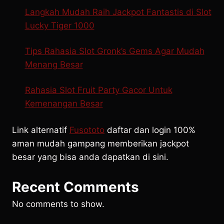
Langkah Mudah Raih Jackpot Fantastis di Slot
Lucky Tiger 1000
Tips Rahasia Slot Gronk’s Gems Agar Mudah
Menang Besar
Rahasia Slot Fruit Party Gacor Untuk
Kemenangan Besar
Link alternatif
Fusototo
daftar dan login 100%
aman mudah gampang memberikan jackpot
besar yang bisa anda dapatkan di sini.
Recent Comments
No comments to show.