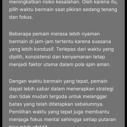
meningkatkan risiko kesalahan. Oleh karena itu,
pilih waktu bermain saat pikiran sedang tenang
dan fokus.
Beberapa pemain merasa lebih nyaman
bermain di jam-jam tertentu karena suasana
yang lebih kondusif. Terlepas dari waktu yang
dipilih, konsistensi dan kenyamanan tetap
menjadi faktor utama dalam pola spin aman.
Dengan waktu bermain yang tepat, pemain
dapat lebih sabar dalam menerapkan strategi
dan tidak mudah tergoda untuk melanggar
batas yang telah ditetapkan sebelumnya.
Pemilihan waktu yang tepat juga membantu
menjaga fokus mental sehingga setiap putaran