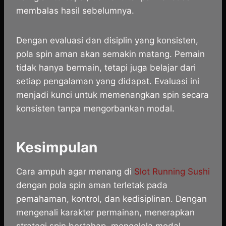
membalas hasil sebelumnya.
Dengan evaluasi dan disiplin yang konsisten,
pola spin aman akan semakin matang. Pemain
tidak hanya bermain, tetapi juga belajar dari
setiap pengalaman yang didapat. Evaluasi ini
menjadi kunci untuk memenangkan spin secara
konsisten tanpa mengorbankan modal.
Kesimpulan
Cara ampuh agar menang di
Slot Running Sushi
dengan pola spin aman terletak pada
pemahaman, kontrol, dan kedisiplinan. Dengan
mengenali karakter permainan, menerapkan