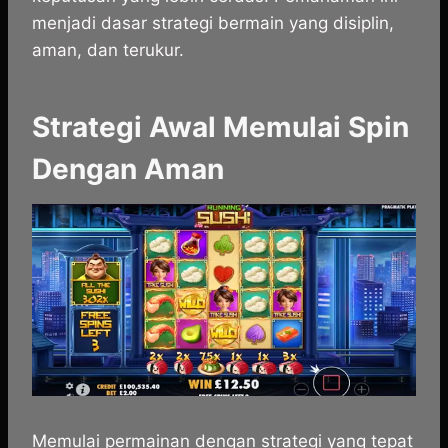
menjadi dasar strategi bermain yang disiplin,
aman, dan terukur.
Strategi Awal Memulai Spin
Dengan Aman
Memulai permainan dengan strategi yang tepat