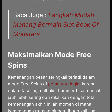
Baca Juga :
Langkah Mudah
Menang Bermain Slot Book Of
Monsters
Maksimalkan Mode Free
Spins
Kemenangan besar seringkali terjadi dalam
mode Free Spins di
petanitoto login
, karena
dalam fase ini, multiplier hammer bisa muncul
jauh lebih sering dan dikalikan dengan total
kemenangan akhir. Inilah momen di mana
kemenangan ratusan hingga ribuan kali lipat