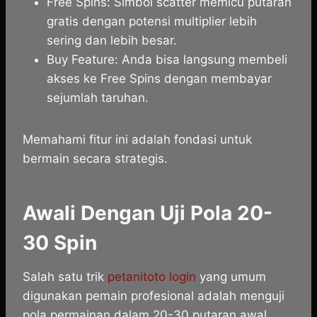
Free Spins: Simbol scatter memicu putaran
gratis dengan potensi multiplier lebih
sering dan lebih besar.
Buy Feature: Anda bisa langsung membeli
akses ke Free Spins dengan membayar
sejumlah taruhan.
Memahami fitur ini adalah fondasi untuk
bermain secara strategis.
Awali Dengan Uji Pola 20-
30 Spin
Salah satu trik
petanitoto login
yang umum
digunakan pemain profesional adalah menguji
pola permainan dalam 20-30 putaran awal