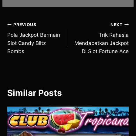
Post
PREVIOUS
NEXT
Pola Jackpot Bermain
Trik Rahasia
navigation
Slot Candy Blitz
Mendapatkan Jackpot
Bombs
Di Slot Fortune Ace
Similar Posts