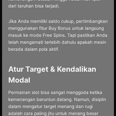
dari taruhan bisa terjadi.
Jika Anda memiliki saldo cukup, pertimbangkan
menggunakan fitur Buy Bonus untuk langsung
masuk ke mode Free Spins. Tapi pastikan Anda
telah mengamati terlebih dahulu apakah mesin
berada dalam pola aktif.
Atur Target & Kendalikan
Modal
Permainan slot bisa sangat menggoda ketika
kemenangan beruntun datang. Namun, disiplin
dalam mengatur target menang dan rugi
adalah cara paling jitu untuk menang besar