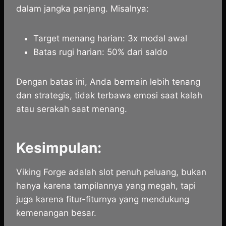
dalam jangka panjang. Misalnya:
Target menang harian: 3x modal awal
Batas rugi harian: 50% dari saldo
Dengan batas ini, Anda bermain lebih tenang
dan strategis, tidak terbawa emosi saat kalah
atau serakah saat menang.
Kesimpulan:
Viking Forge adalah slot penuh peluang, bukan
hanya karena tampilannya yang megah, tapi
juga karena fitur-fiturnya yang mendukung
kemenangan besar.