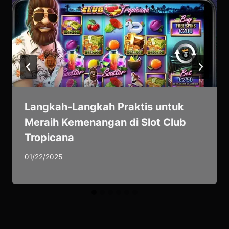
Langkah-Langkah Praktis untuk
Meraih Kemenangan di Slot Club
Tropicana
01/22/2025