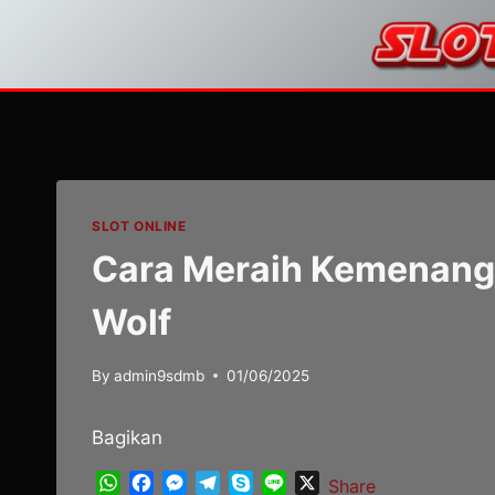
Skip
to
content
SLOT ONLINE
Cara Meraih Kemenanga
Wolf
By
admin9sdmb
01/06/2025
Bagikan
W
F
M
T
S
L
X
Share