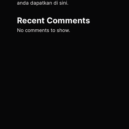
anda dapatkan di sini.
Recent Comments
No comments to show.