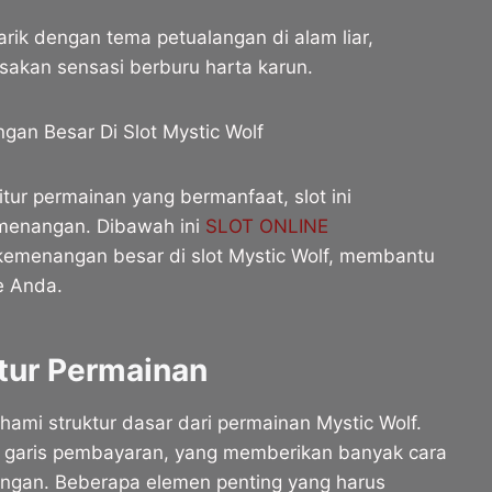
rik dengan tema petualangan di alam liar,
akan sensasi berburu harta karun.
ur permainan yang bermanfaat, slot ini
menangan. Dibawah ini
SLOT ONLINE
emenangan besar di slot Mystic Wolf, membantu
e Anda.
tur Permainan
ami struktur dasar dari permainan Mystic Wolf.
0 garis pembayaran, yang memberikan banyak cara
ungan. Beberapa elemen penting yang harus