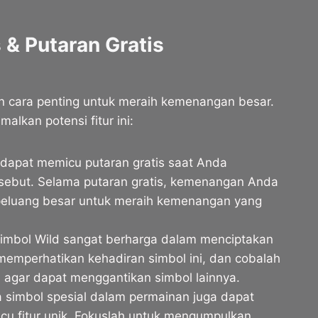
& Putaran Gratis
an cara penting untuk meraih kemenangan besar.
lkan potensi fitur ini:
 dapat memicu putaran gratis saat Anda
rsebut. Selama putaran gratis, kemenangan Anda
peluang besar untuk meraih kemenangan yang
Simbol Wild sangat berharga dalam menciptakan
emperhatikan kehadiran simbol ini, dan cobalah
agar dapat menggantikan simbol lainnya.
 simbol spesial dalam permainan juga dapat
 fitur unik. Fokuslah untuk mengumpulkan