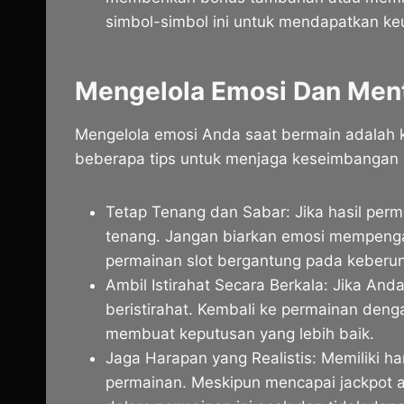
simbol-simbol ini untuk mendapatkan ke
Mengelola Emosi Dan Men
Mengelola emosi Anda saat bermain adalah ku
beberapa tips untuk menjaga keseimbangan
Tetap Tenang dan Sabar: Jika hasil perma
tenang. Jangan biarkan emosi mempenga
permainan slot bergantung pada keberu
Ambil Istirahat Secara Berkala: Jika And
beristirahat. Kembali ke permainan den
membuat keputusan yang lebih baik.
Jaga Harapan yang Realistis: Memiliki ha
permainan. Meskipun mencapai jackpot 