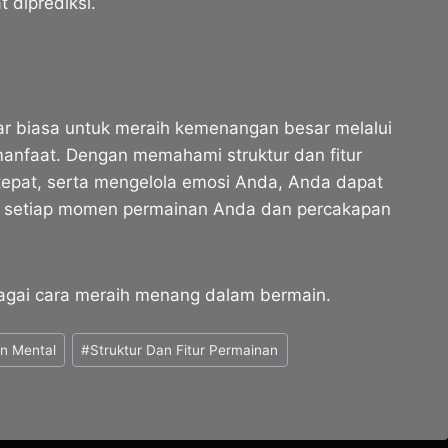
 diprediksi.
ar biasa untuk meraih kemenangan besar melalui
rmanfaat. ​Dengan memahami struktur dan fitur
tepat, serta mengelola emosi Anda, Anda dapat
ti setiap momen permainan Anda dan percakapan
gai cara meraih menang dalam bermain.
n Mental
#
Struktur Dan Fitur Permainan