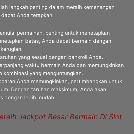
alah langkah penting dalam meraih kemenangan
g dapat Anda terapkan:
emulai permainan, penting untuk menetapkan
enetapkan batas, Anda dapat bermain dengan
 kerugian.
taruhan yang sesuai dengan bankroll Anda.
perpanjang waktu bermain Anda dan memungkinkan
an kombinasi yang menguntungkan.
ggaran Anda memungkinkan, pertimbangkan untuk
mum. Dengan taruhan maksimum, Anda akan
s dengan lebih mudah.
raih Jackpot Besar Bermain Di Slot