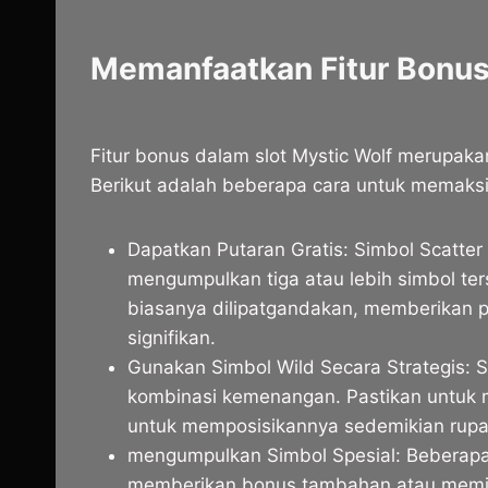
Memanfaatkan Fitur Bonus 
Fitur bonus dalam slot Mystic Wolf merupak
Berikut adalah beberapa cara untuk memaksima
Dapatkan Putaran Gratis: Simbol Scatter
mengumpulkan tiga atau lebih simbol te
biasanya dilipatgandakan, memberikan 
signifikan.
Gunakan Simbol Wild Secara Strategis: 
kombinasi kemenangan. Pastikan untuk m
untuk memposisikannya sedemikian rupa 
mengumpulkan Simbol Spesial: Beberapa
memberikan bonus tambahan atau memicu