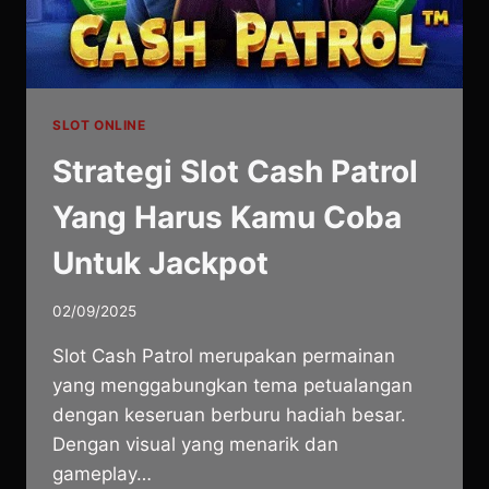
SLOT ONLINE
Strategi Slot Cash Patrol
Yang Harus Kamu Coba
Untuk Jackpot
02/09/2025
Slot Cash Patrol merupakan permainan
yang menggabungkan tema petualangan
dengan keseruan berburu hadiah besar.
Dengan visual yang menarik dan
gameplay…