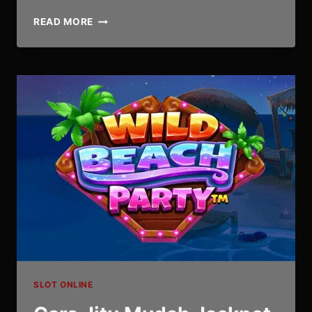
STRATEGI
READ MORE
SLOT
CASH
PATROL
YANG
HARUS
KAMU
COBA
UNTUK
JACKPOT
SLOT ONLINE