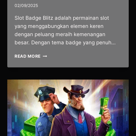
02/09/2025
Slot Badge Blitz adalah permainan slot
yang menggabungkan elemen keren
dengan peluang meraih kemenangan
besar. Dengan tema badge yang penuh…
RAHASIA
READ MORE
BOCORAN
BERMAIN
MENANG
BESAR
DI
SLOT
BADGE
BLITZ