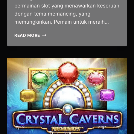
permainan slot yang menawarkan keseruan
dengan tema memancing, yang
memungkinkan. Pemain untuk meraih…
CARA
READ MORE
BERMAIN
AMPU
GACOR
DI
SLOT
BIG
BASS
BONANZA
3
REELER