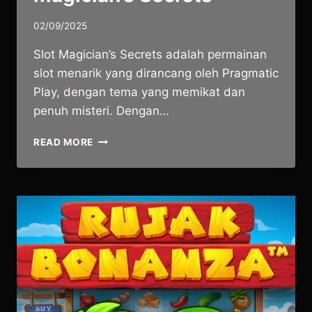
02/09/2025
Slot Magician’s Secrets adalah permainan
slot menarik yang dirancang oleh Pragmatic
Play, dengan tema yang memikat dan
penuh misteri. Dengan…
TIPS
READ MORE
MEMENANGKAN
JACKPOT
BESAR
DI
SLOT
MAGICIAN’S
SECRETS