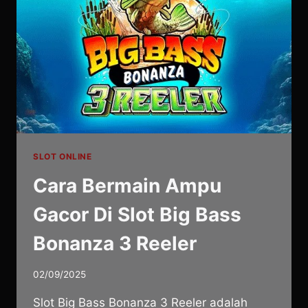
BEACH
PARTY
SLOT ONLINE
Cara Bermain Ampu
Gacor Di Slot Big Bass
Bonanza 3 Reeler
02/09/2025
Slot Big Bass Bonanza 3 Reeler adalah