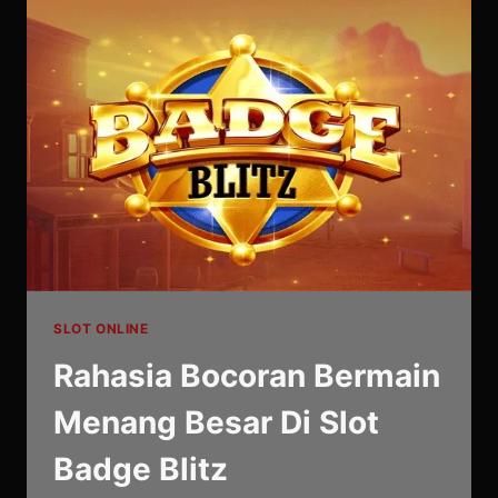
SLOT
BIG
BAD
BISON
SLOT ONLINE
Rahasia Bocoran Bermain
Menang Besar Di Slot
Badge Blitz