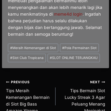
membuat pengalaman bermainmu lebih
menyenangkan dan akan lebih menarik lagi jika
kamu menikmatinya di
meme4d login
.​ Ingatlah
bahwa perjudian harus selalu dilakukan
dengan bijak dan bertanggung jawab. Selamat
bermain dan semoga beruntung!
Post
#
Meraih Kemenangan di Slot
#
Pola Permainan Slot
Tags:
#
Slot Club Tropicana
#
SLOT ONLINE TERJANGKAU
Post
PREVIOUS
NEXT
Tips Meraih
Tips Bermain Slot
navigation
Kemenangan Bermain
Lucky Streak 3 Agar
di Slot Big Bass
Peluang Menang
Amazon Xtreme
Meningkat