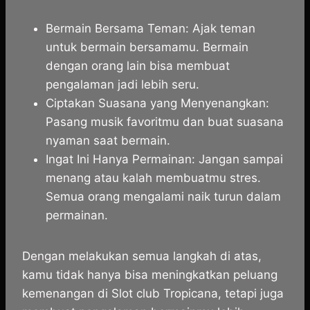
Bermain Bersama Teman: Ajak teman
untuk bermain bersamamu. Bermain
dengan orang lain bisa membuat
pengalaman jadi lebih seru.
Ciptakan Suasana yang Menyenangkan:
Pasang musik favoritmu dan buat suasana
nyaman saat bermain.
Ingat Ini Hanya Permainan: Jangan sampai
menang atau kalah membuatmu stres.
Semua orang mengalami naik turun dalam
permainan.
​Dengan melakukan semua langkah di atas,
kamu tidak hanya bisa meningkatkan peluang
kemenangan di Slot club Tropicana, tetapi juga