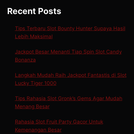
Recent Posts
Tips Terbaru Slot Bounty Hunter Supaya Hasil
Lebih Maksimal
Jackpot Besar Menanti Tiap Spin Slot Candy
Bonanza
Langkah Mudah Raih Jackpot Fantastis di Slot
Lucky Tiger 1000
Tips Rahasia Slot Gronk’s Gems Agar Mudah
Menang Besar
Rahasia Slot Fruit Party Gacor Untuk
Kemenangan Besar