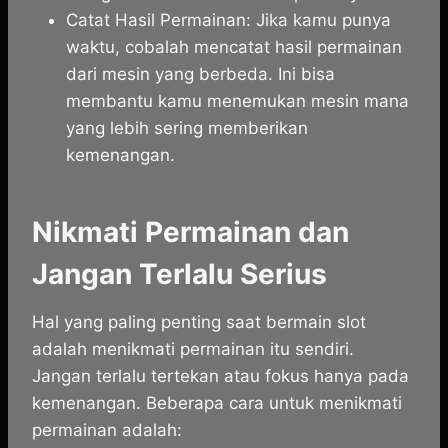
Catat Hasil Permainan: Jika kamu punya
waktu, cobalah mencatat hasil permainan
dari mesin yang berbeda. Ini bisa
membantu kamu menemukan mesin mana
yang lebih sering memberikan
kemenangan.
Nikmati Permainan dan
Jangan Terlalu Serius
Hal yang paling penting saat bermain slot
adalah menikmati permainan itu sendiri.
Jangan terlalu tertekan atau fokus hanya pada
kemenangan. Beberapa cara untuk menikmati
permainan adalah: