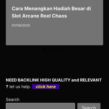
Cara Menangkan Hadiah Besar di
Slot Arcane Reel Chaos
01/06/2025
NEED BACKLINK HIGH QUALITY and RELEVANT
?
let us help.
click here
Search
Search