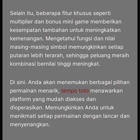
Selain itu, beberapa fitur khusus seperti
multiplier dan bonus mini game memberikan
kesempatan tambahan untuk meningkatkan
kemenangan. Mengetahui fungsi dan nilai
masing-masing simbol memungkinkan setiap
putaran lebih terarah, sehingga peluang meraih
kombinasi bernilai tinggi meningkat.
Di sini. Anda akan menemukan berbagai pilihan
permainan menarik,
tempo toto
menawarkan
platform yang mudah diakses dan
dioperasikan. Memungkinkan Anda untuk
menikmati setiap permainan dengan lancar dan
menyenangkan.