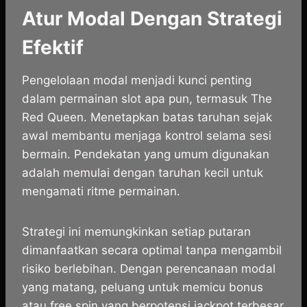
Atur Modal Dengan Strategi
Efektif
Pengelolaan modal menjadi kunci penting
dalam permainan slot apa pun, termasuk The
Red Queen. Menetapkan batas taruhan sejak
awal membantu menjaga kontrol selama sesi
bermain. Pendekatan yang umum digunakan
adalah memulai dengan taruhan kecil untuk
mengamati ritme permainan.
Strategi ini memungkinkan setiap putaran
dimanfaatkan secara optimal tanpa mengambil
risiko berlebihan. Dengan perencanaan modal
yang matang, peluang untuk memicu bonus
atau free spin yang berpotensi jackpot terbesar