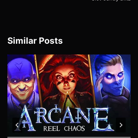
Similar Posts