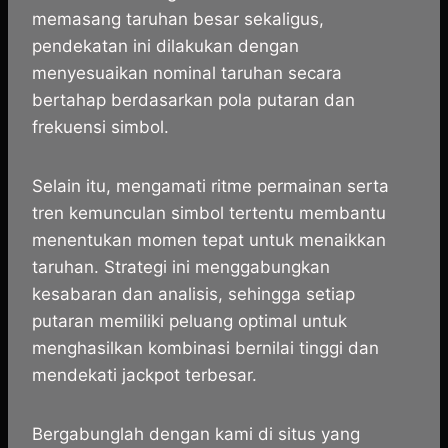
memasang taruhan besar sekaligus,
pendekatan ini dilakukan dengan
menyesuaikan nominal taruhan secara
bertahap berdasarkan pola putaran dan
frekuensi simbol.
Selain itu, mengamati ritme permainan serta
tren kemunculan simbol tertentu membantu
menentukan momen tepat untuk menaikkan
taruhan. Strategi ini menggabungkan
kesabaran dan analisis, sehingga setiap
putaran memiliki peluang optimal untuk
menghasilkan kombinasi bernilai tinggi dan
mendekati jackpot terbesar.
Bergabunglah dengan kami di situs yang