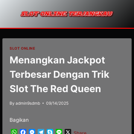
Skip
to
content
SLOT ONLINE
Menangkan Jackpot
Terbesar Dengan Trik
Slot The Red Queen
By
admin9sdmb
09/14/2025
Bagikan
W
F
M
T
S
L
X
Share