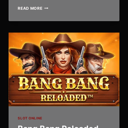
SLOT
READ MORE
HEART
OF
CLEOPATRA
–
SLOT
TERJANGKAU
DENGAN
TEMA
MENAWAN
SLOT ONLINE