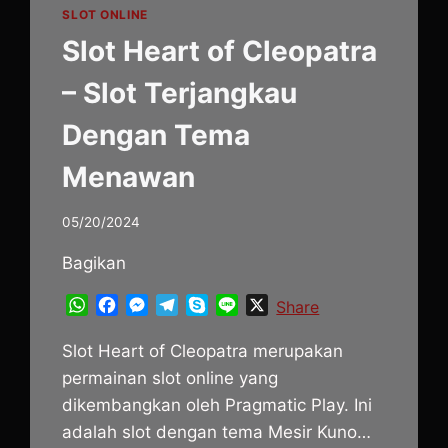
SLOT ONLINE
Slot Heart of Cleopatra
– Slot Terjangkau
Dengan Tema
Menawan
05/20/2024
Bagikan
WhatsApp
Facebook
Messenger
Telegram
Skype
Line
X
Share
Slot Heart of Cleopatra merupakan
permainan slot online yang
dikembangkan oleh Pragmatic Play. Ini
adalah slot dengan tema Mesir Kuno…