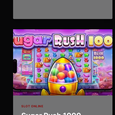
FESTIVAL
–
INOVASI
GAME
SLOT
TERBAIK
ABAD
21
SLOT ONLINE