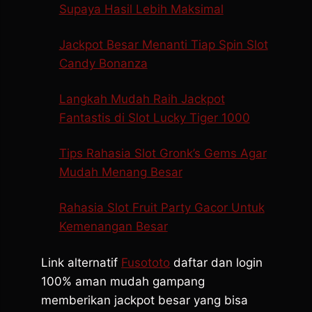
Supaya Hasil Lebih Maksimal
Jackpot Besar Menanti Tiap Spin Slot
Candy Bonanza
Langkah Mudah Raih Jackpot
Fantastis di Slot Lucky Tiger 1000
Tips Rahasia Slot Gronk’s Gems Agar
Mudah Menang Besar
Rahasia Slot Fruit Party Gacor Untuk
Kemenangan Besar
Link alternatif
Fusototo
daftar dan login
100% aman mudah gampang
memberikan jackpot besar yang bisa