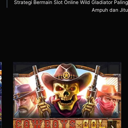
Strategi Bermain Slot Online Wild Gladiator Paling
Ampuh dan Jitu