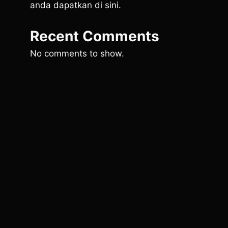
anda dapatkan di sini.
Recent Comments
No comments to show.