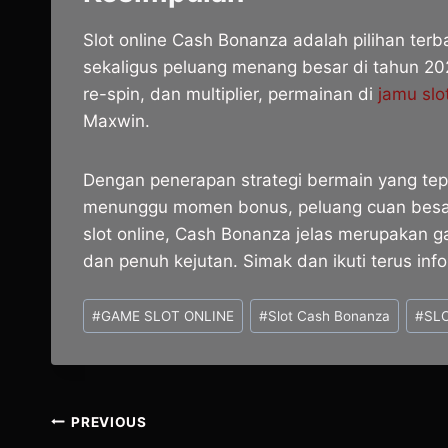
Slot online Cash Bonanza adalah pilihan ter
sekaligus peluang menang besar di tahun 2025
re-spin, dan multiplier, permainan di
jamu slo
Maxwin.
Dengan penerapan strategi bermain yang tep
menunggu momen bonus, peluang cuan besar 
slot online, Cash Bonanza jelas merupakan g
dan penuh kejutan. Simak dan ikuti terus in
Post
#
GAME SLOT ONLINE
#
Slot Cash Bonanza
#
SL
Tags:
Post
PREVIOUS