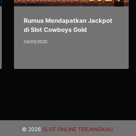
Rumus Mendapatkan Jackpot
di Slot Cowboys Gold
04/05/2025
© 2026
SLOT ONLINE TERJANGKAU