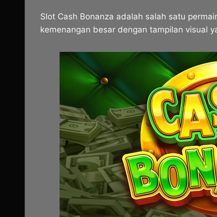
h
a
e
e
k
i
a
c
s
l
y
n
Slot Cash Bonanza adalah salah satu permain
t
e
s
e
p
e
kemenangan besar dengan tampilan visual 
s
b
e
g
e
A
o
n
r
p
o
g
a
p
k
e
m
r