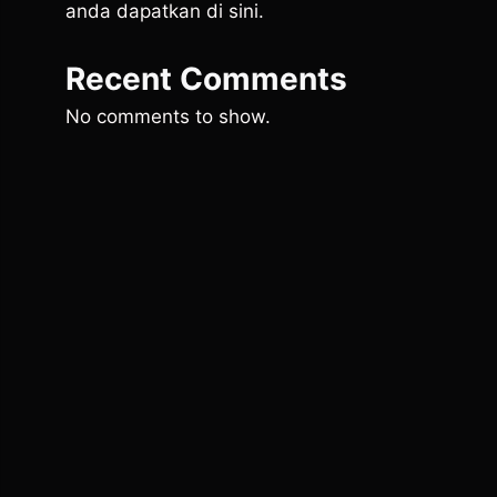
anda dapatkan di sini.
Recent Comments
No comments to show.