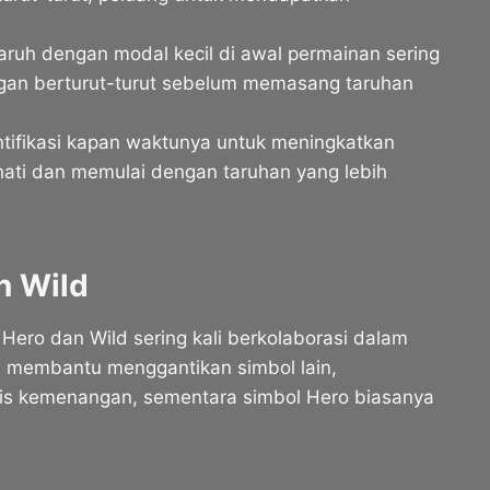
ruh dengan modal kecil di awal permainan sering
gan berturut-turut sebelum memasang taruhan
tifikasi kapan waktunya untuk meningkatkan
hati dan memulai dengan taruhan yang lebih
n Wild
Hero dan Wild sering kali berkolaborasi dalam
 membantu menggantikan simbol lain,
is kemenangan, sementara simbol Hero biasanya