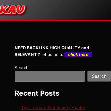
NEED BACKLINK HIGH QUALITY and
RELEVANT ?
let us help.
click here
Search
Search
Recent Posts
Tips Terbaru Slot Bounty Hunter