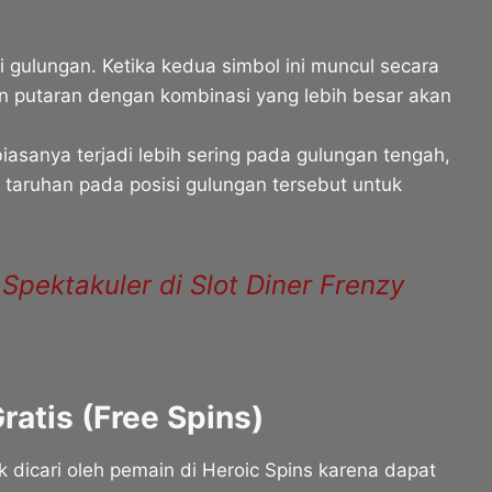
i gulungan. Ketika kedua simbol ini muncul secara
putaran dengan kombinasi yang lebih besar akan
iasanya terjadi lebih sering pada gulungan tengah,
taruhan pada posisi gulungan tersebut untuk
pektakuler di Slot Diner Frenzy
ratis (Free Spins)
k dicari oleh pemain di Heroic Spins karena dapat