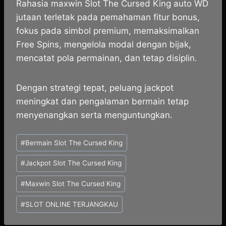
Rahasia maxwin Slot The Cursed King auto WD
jutaan terletak pada pemahaman fitur bonus,
fokus pada simbol premium, memaksimalkan
Free Spins, mengelola modal dengan bijak,
mencatat pola permainan, dan tetap disiplin.
Dengan strategi tepat, peluang jackpot
meningkat dan pengalaman bermain tetap
menyenangkan serta menguntungkan.
Post
#
Bermain Slot The Cursed King
Tags:
#
Jackpot Slot The Cursed King
#
Maxwin Slot The Cursed King
#
SLOT ONLINE TERJANGKAU