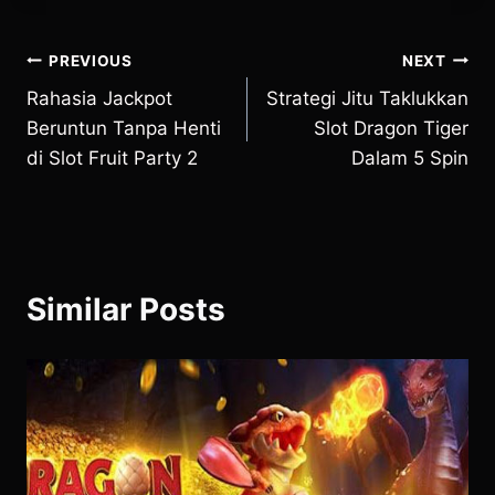
Post
PREVIOUS
NEXT
Rahasia Jackpot
Strategi Jitu Taklukkan
navigation
Beruntun Tanpa Henti
Slot Dragon Tiger
di Slot Fruit Party 2
Dalam 5 Spin
Similar Posts