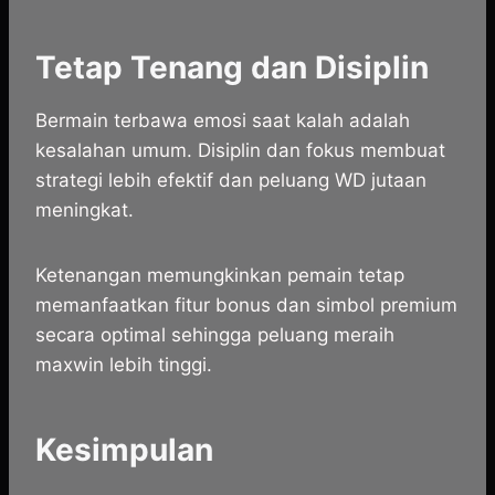
Tetap Tenang dan Disiplin
Bermain terbawa emosi saat kalah adalah
kesalahan umum. Disiplin dan fokus membuat
strategi lebih efektif dan peluang WD jutaan
meningkat.
Ketenangan memungkinkan pemain tetap
memanfaatkan fitur bonus dan simbol premium
secara optimal sehingga peluang meraih
maxwin lebih tinggi.
Kesimpulan