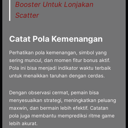
Booster Untuk Lonjakan
Scatter
Catat Pola Kemenangan
Perhatikan pola kemenangan, simbol yang
sering muncul, dan momen fitur bonus aktif.
Pola ini bisa menjadi indikator waktu terbaik
untuk menaikkan taruhan dengan cerdas.
Dengan observasi cermat, pemain bisa
menyesuaikan strategi, meningkatkan peluang
maxwin, dan bermain lebih efektif. Catatan
pola juga membantu memprediksi ritme game
lebih akurat.