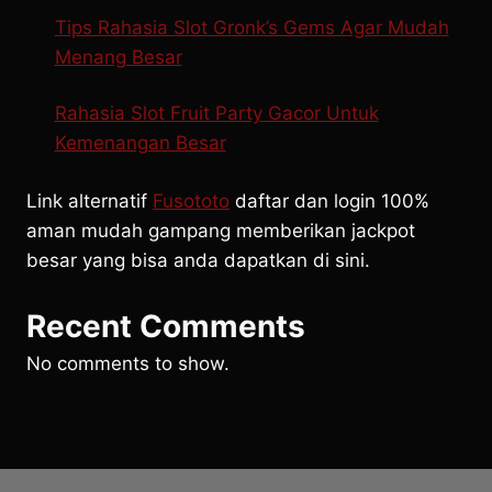
Tips Rahasia Slot Gronk’s Gems Agar Mudah
Menang Besar
Rahasia Slot Fruit Party Gacor Untuk
Kemenangan Besar
Link alternatif
Fusototo
daftar dan login 100%
aman mudah gampang memberikan jackpot
besar yang bisa anda dapatkan di sini.
Recent Comments
No comments to show.