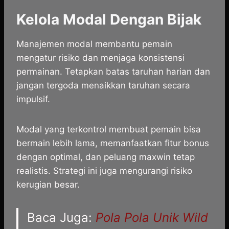
Kelola Modal Dengan Bijak
Manajemen modal membantu pemain
mengatur risiko dan menjaga konsistensi
permainan. Tetapkan batas taruhan harian dan
jangan tergoda menaikkan taruhan secara
impulsif.
Modal yang terkontrol membuat pemain bisa
bermain lebih lama, memanfaatkan fitur bonus
dengan optimal, dan peluang maxwin tetap
realistis. Strategi ini juga mengurangi risiko
kerugian besar.
Baca Juga:
Pola Pola Unik Wild