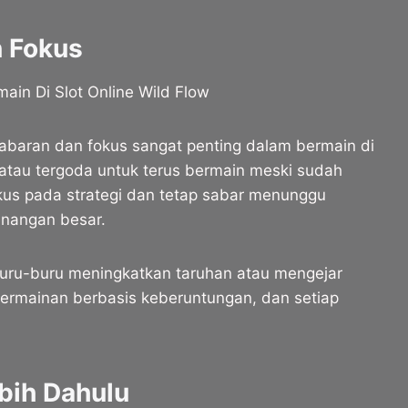
 Fokus
sabaran dan fokus sangat penting dalam bermain di
 atau tergoda untuk terus bermain meski sudah
kus pada strategi dan tetap sabar menunggu
nangan besar.
rburu-buru meningkatkan taruhan atau mengejar
 permainan berbasis keberuntungan, dan setiap
bih Dahulu