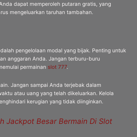
 Anda dapat memperoleh putaran gratis, yang
rus mengeluarkan taruhan tambahan.
adalah pengelolaan modal yang bijak. Penting untuk
an anggaran Anda. Jangan terburu-buru
 memulai permainan
slot 777
.
main. Jangan sampai Anda terjebak dalam
ktu atau uang yang telah dikeluarkan. Kelola
ghindari kerugian yang tidak diinginkan.
 Jackpot Besar Bermain Di Slot