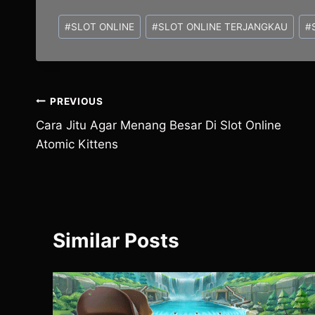
Post
#
SLOT ONLINE
#
SLOT ONLINE TERJANGKAU
#
Tags:
Post
PREVIOUS
Cara Jitu Agar Menang Besar Di Slot Online
navigation
Atomic Kittens
Similar Posts