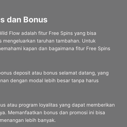
ns dan Bonus
ild Flow adalah fitur Free Spins yang bisa
s mengeluarkan taruhan tambahan. Untuk
memahami kapan dan bagaimana fitur Free Spins
 bonus deposit atau bonus selamat datang, yang
nan dengan modal lebih besar tanpa harus
usus atau program loyalitas yang dapat memberikan
nnya. Memanfaatkan bonus dan promosi ini bisa
emenangan lebih banyak.