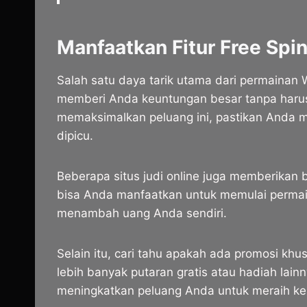
Manfaatkan Fitur Free Spi
Salah satu daya tarik utama dari permainan W
memberi Anda keuntungan besar tanpa haru
memaksimalkan peluang ini, pastikan Anda 
dipicu.
Beberapa situs judi online juga memberikan
bisa Anda manfaatkan untuk memulai permai
menambah uang Anda sendiri.
Selain itu, cari tahu apakah ada promosi kh
lebih banyak putaran gratis atau hadiah lai
meningkatkan peluang Anda untuk meraih k