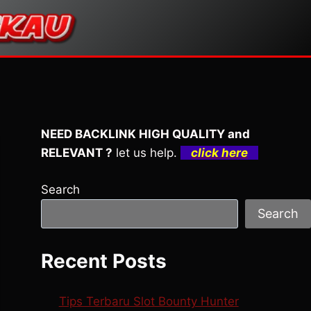
NEED BACKLINK HIGH QUALITY and
RELEVANT ?
let us help.
click here
Search
Search
Recent Posts
Tips Terbaru Slot Bounty Hunter