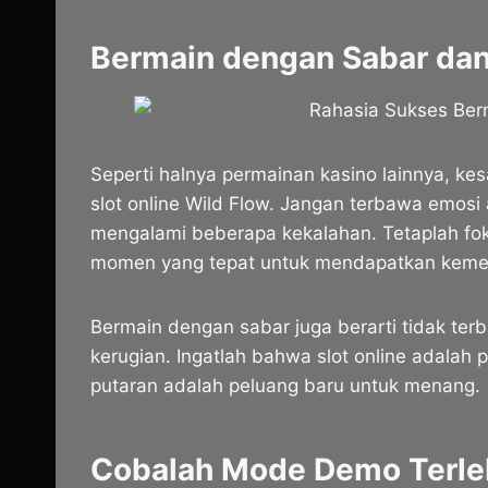
Bermain dengan Sabar dan
Seperti halnya permainan kasino lainnya, ke
slot online Wild Flow. Jangan terbawa emosi
mengalami beberapa kekalahan. Tetaplah fo
momen yang tepat untuk mendapatkan keme
Bermain dengan sabar juga berarti tidak te
kerugian. Ingatlah bahwa slot online adalah
putaran adalah peluang baru untuk menang.
Cobalah Mode Demo Terle