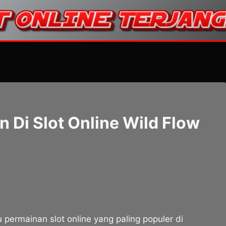
 Di Slot Online Wild Flow
u permainan slot online yang paling populer di