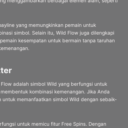
ang menggambarkan berbagai elemen alam, seperti
h payline yang memungkinkan pemain untuk
si simbol. Selain itu, Wild Flow juga dilengkapi
i pemain kesempatan untuk bermain tanpa taruhan
 kemenangan.
ter
 Flow adalah simbol Wild yang berfungsi untuk
u membentuk kombinasi kemenangan. Jika Anda
h untuk memanfaatkan simbol Wild dengan sebaik-
erfungsi untuk memicu fitur Free Spins. Dengan