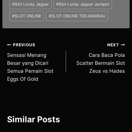
Post
#
Slot Lucky Jaguar
#
Slot Lucky Jaguar Jackpot
Tags:
#
SLOT ONLINE
#
SLOT ONLINE TERJANGKAU
Post
PREVIOUS
NEXT
Sensasi Menang
Cara Baca Pola
navigation
Besar yang Dicari
Scatter Bermain Slot
Semua Pemain Slot
Zeus vs Hades
Eggs Of Gold
Similar Posts