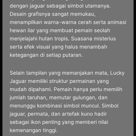
dengan jaguar sebagai simbol utamanya.
Desain grafisnya sangat memukau,
menampilkan warna-warna cerah serta animasi
hewan liar yang membuat pemain seolah
menjelajahi hutan tropis. Suasana misterius
serta efek visual yang halus menambah
ketegangan di setiap putaran.
Selain tampilan yang memanjakan mata, Lucky
Jaguar memiliki struktur permainan yang
mudah dipahami. Pemain hanya perlu memilih
jumlah taruhan, memutar gulungan, dan
menunggu kombinasi simbol muncul. Simbol
jaguar, permata, dan artefak kuno hadir
sebagai ikon penting yang memberi nilai
kemenangan tinggi.