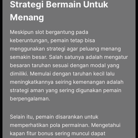
Strategi Bermain Untuk
Menang
Meskipun slot bergantung pada
keberuntungan, pemain tetap bisa
menggunakan strategi agar peluang menang
semakin besar. Salah satunya adalah mengatur
besaran taruhan sesuai dengan modal yang
dimiliki. Memulai dengan taruhan kecil lalu
meningkatkannya seiring kemenangan adalah
strategi aman yang sering digunakan pemain
berpengalaman.
Selain itu, pemain disarankan untuk
memperhatikan pola permainan. Mengetahui
kapan fitur bonus sering muncul dapat