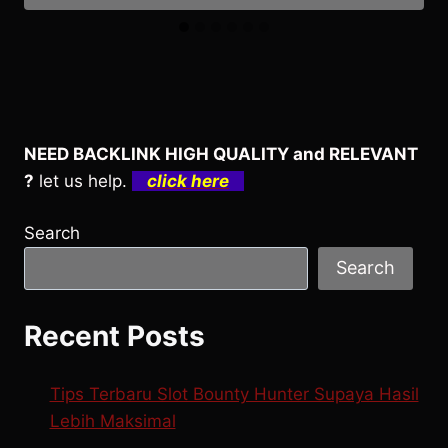
NEED BACKLINK HIGH QUALITY and RELEVANT
?
let us help.
click here
Search
Search
Recent Posts
Tips Terbaru Slot Bounty Hunter Supaya Hasil
Lebih Maksimal