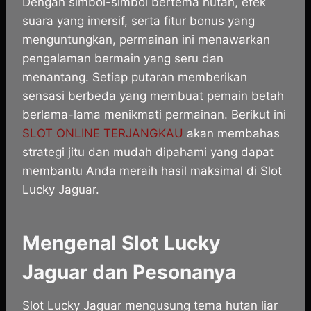
Dengan simbol-simbol bertema hutan, efek
suara yang imersif, serta fitur bonus yang
menguntungkan, permainan ini menawarkan
pengalaman bermain yang seru dan
menantang. Setiap putaran memberikan
sensasi berbeda yang membuat pemain betah
berlama-lama menikmati permainan. Berikut ini
SLOT ONLINE TERJANGKAU
akan membahas
strategi jitu dan mudah dipahami yang dapat
membantu Anda meraih hasil maksimal di Slot
Lucky Jaguar.
Mengenal Slot Lucky
Jaguar dan Pesonanya
Slot Lucky Jaguar mengusung tema hutan liar