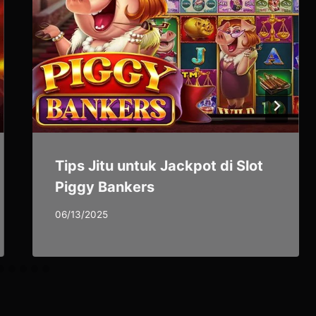
Tips Jitu untuk Jackpot di Slot
Piggy Bankers
06/13/2025