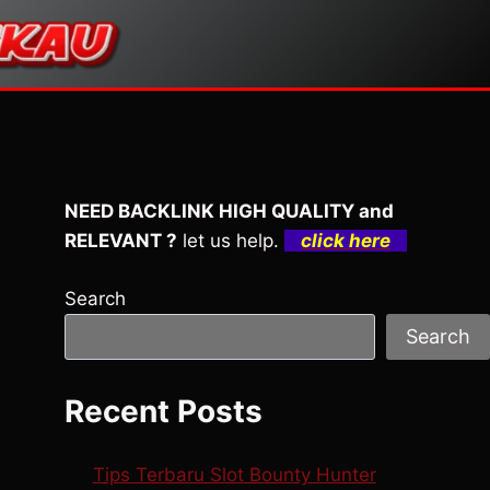
NEED BACKLINK HIGH QUALITY and
RELEVANT ?
let us help.
click here
Search
Search
Recent Posts
Tips Terbaru Slot Bounty Hunter