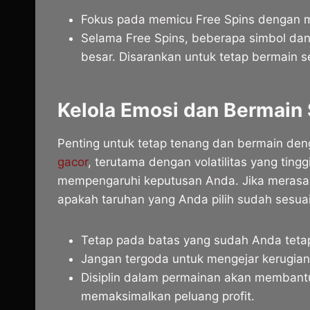
Fokus pada memicu Free Spins dengan m
Selama Free Spins, beberapa simbol d
besar. Disarankan untuk tetap bermain se
Kelola Emosi dan Bermain 
Penting untuk tetap tenang dan bermain denga
gacor
, terutama dengan volatilitas yang ting
mempengaruhi keputusan Anda. Jika merasa ka
apakah taruhan yang Anda pilih sudah sesua
Tetap pada batas yang sudah Anda teta
Jangan tergoda untuk mengejar kerugian
Disiplin dalam permainan akan membantu
memaksimalkan peluang profit.