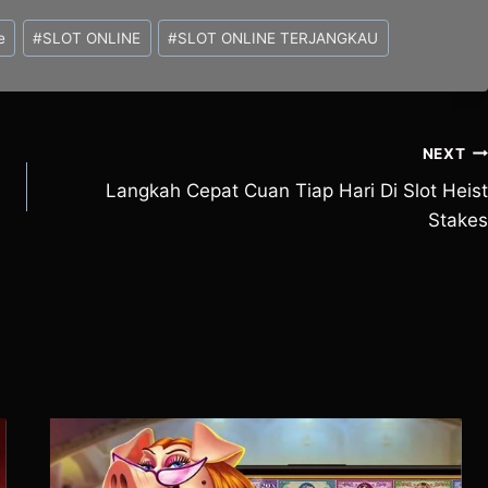
e
#
SLOT ONLINE
#
SLOT ONLINE TERJANGKAU
NEXT
Langkah Cepat Cuan Tiap Hari Di Slot Heist
Stakes