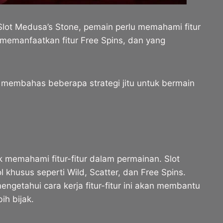
Slot Medusa’s Stone, pemain perlu memahami fitur
 memanfaatkan fitur Free Spins, dan yang
membahas beberapa strategi jitu untuk bermain
 memahami fitur-fitur dalam permainan. Slot
husus seperti Wild, Scatter, dan Free Spins.
engetahui cara kerja fitur-fitur ini akan membantu
h bijak.