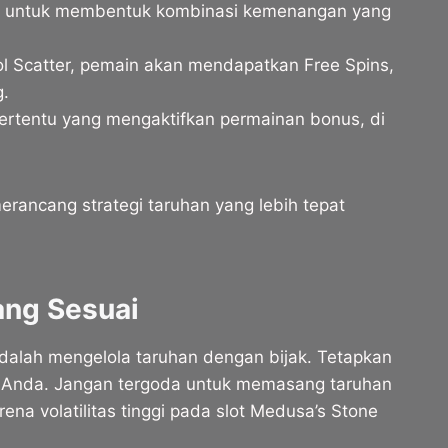
ain untuk membentuk kombinasi kemenangan yang
bol Scatter, pemain akan mendapatkan Free Spins,
g.
ertentu yang mengaktifkan permainan bonus, di
erancang strategi taruhan yang lebih tepat
ang Sesuai
adalah mengelola taruhan dengan bijak. Tetapkan
n Anda. Jangan tergoda untuk memasang taruhan
rena volatilitas tinggi pada slot Medusa’s Stone