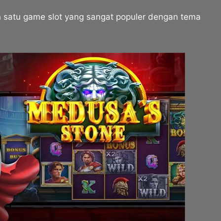
 satu game slot yang sangat populer dengan tema