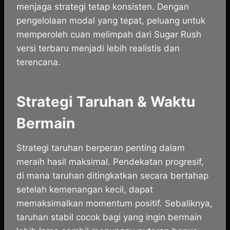
menjaga strategi tetap konsisten. Dengan
pengelolaan modal yang tepat, peluang untuk
memperoleh cuan melimpah dari Sugar Rush
versi terbaru menjadi lebih realistis dan
terencana.
Strategi Taruhan & Waktu
Bermain
Strategi taruhan berperan penting dalam
meraih hasil maksimal. Pendekatan progresif,
di mana taruhan ditingkatkan secara bertahap
setelah kemenangan kecil, dapat
memaksimalkan momentum positif. Sebaliknya,
taruhan stabil cocok bagi yang ingin bermain