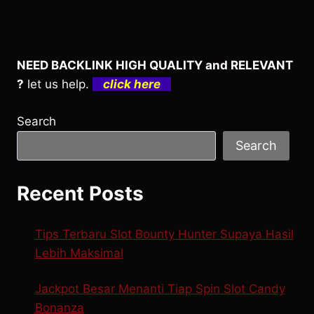
NEED BACKLINK HIGH QUALITY and RELEVANT
?
let us help.
click here
Search
Search
Recent Posts
Tips Terbaru Slot Bounty Hunter Supaya Hasil
Lebih Maksimal
Jackpot Besar Menanti Tiap Spin Slot Candy
Bonanza