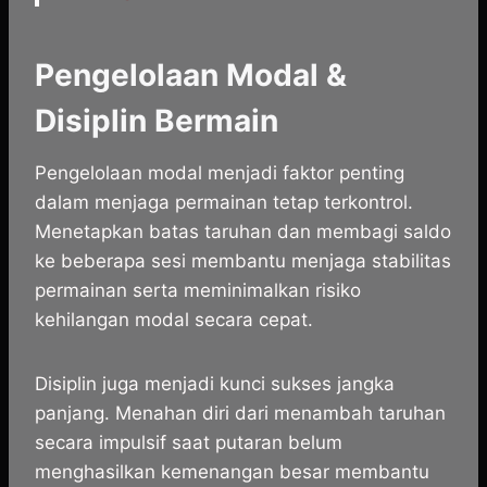
Pengelolaan Modal &
Disiplin Bermain
Pengelolaan modal menjadi faktor penting
dalam menjaga permainan tetap terkontrol.
Menetapkan batas taruhan dan membagi saldo
ke beberapa sesi membantu menjaga stabilitas
permainan serta meminimalkan risiko
kehilangan modal secara cepat.
Disiplin juga menjadi kunci sukses jangka
panjang. Menahan diri dari menambah taruhan
secara impulsif saat putaran belum
menghasilkan kemenangan besar membantu