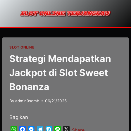
Skip
to
content
SLOT ONLINE
Strategi Mendapatkan
Jackpot di Slot Sweet
Bonanza
By
admin9sdmb
06/21/2025
Bagikan
W
F
M
T
S
L
X
Share