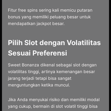
Fitur free spins sering kali memicu putaran
bonus yang memiliki peluang besar untuk
mendapatkan jackpot besar.
Pilih Slot dengan Volatilitas
Sesuai Preferensi
Sweet Bonanza dikenal sebagai slot dengan
volatilitas tinggi, artinya kemenangan besar
jarang terjadi tetapi bisa sangat
menguntungkan ketika muncul.
Jika Anda menyukai risiko dan memiliki modal
yang cukup, bermain di slot volatil tinggi bisa