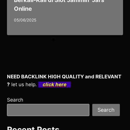
Berkali-Kali di Slot Jammin’ Jars
Online
05/06/2025
NEED BACKLINK HIGH QUALITY and RELEVANT
?
let us help.
click here
Search
Search
Recent Posts