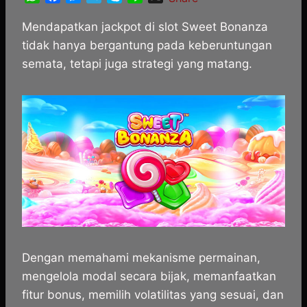
h
a
e
e
k
i
a
c
s
l
y
n
Mendapatkan jackpot di slot Sweet Bonanza
t
e
s
e
p
e
tidak hanya bergantung pada keberuntungan
s
b
e
g
e
semata, tetapi juga strategi yang matang.
A
o
n
r
p
o
g
a
p
k
e
m
r
Dengan memahami mekanisme permainan,
mengelola modal secara bijak, memanfaatkan
fitur bonus, memilih volatilitas yang sesuai, dan