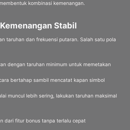
am membentuk kombinasi kemenangan.
k Kemenangan Stabil
an taruhan dan frekuensi putaran. Salah satu pola
ran dengan taruhan minimum untuk memetakan
cara bertahap sambil mencatat kapan simbol
lai muncul lebih sering, lakukan taruhan maksimal
dari fitur bonus tanpa terlalu cepat