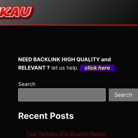
NEED BACKLINK HIGH QUALITY and
RELEVANT ?
let us help.
click here
Search
Search
Recent Posts
Tips Terbaru Slot Bounty Hunter