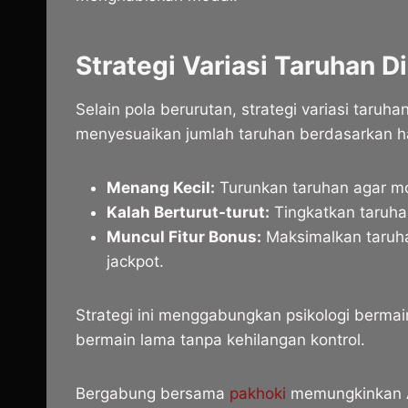
Strategi Variasi Taruhan D
Selain pola berurutan, strategi variasi taruhan 
menyesuaikan jumlah taruhan berdasarkan h
Menang Kecil:
Turunkan taruhan agar m
Kalah Berturut-turut:
Tingkatkan taruh
Muncul Fitur Bonus:
Maksimalkan taruha
jackpot.
Strategi ini menggabungkan psikologi bermai
bermain lama tanpa kehilangan kontrol.
Bergabung bersama
pakhoki
memungkinkan A