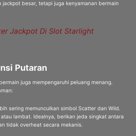
jackpot besar, tetapi juga kenyamanan bermain
r Jackpot Di Slot Starlight
nsi Putaran
bermain juga mempengaruhi peluang menang.
aman:
bih sering memunculkan simbol Scatter dan Wild.
 atau lambat. Idealnya, berikan jeda singkat antara
dan tidak overheat secara mekanis.