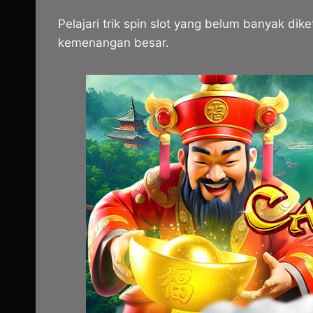
h
a
e
e
k
i
a
c
s
l
y
n
Pelajari trik spin slot yang belum banyak d
t
e
s
e
p
e
kemenangan besar.
s
b
e
g
e
A
o
n
r
p
o
g
a
p
k
e
m
r