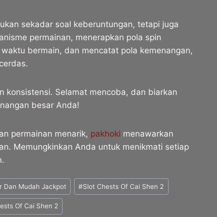
ukan sekadar soal keberuntungan, tetapi juga
kanisme permainan, menerapkan pola spin
ur waktu bermain, dan mencatat pola kemenangan,
cerdas.
n konsistensi. Selamat mencoba, dan biarkan
menangan besar Anda!
han permainan menarik,
pakhoki
menawarkan
kan. Memungkinkan Anda untuk menikmati setiap
.
or Dan Mudah Jackpot
#
Slot Chests Of Cai Shen 2
hests Of Cai Shen 2