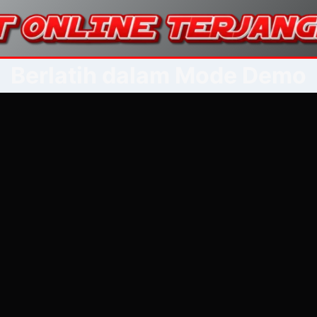
Berlatih dalam Mode Demo