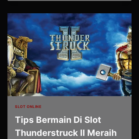
TIPS
BERMAIN
DI
SLOT
THUNDERSTRUCK
II
DI
SITUS
MEME4D
SLOT ONLINE
Tips Bermain Di Slot
Thunderstruck II Meraih