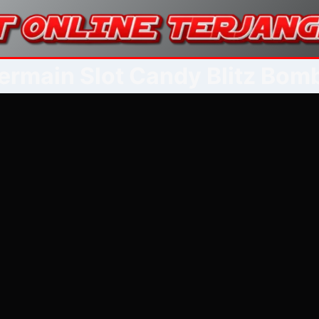
ermain Slot Candy Blitz Bom