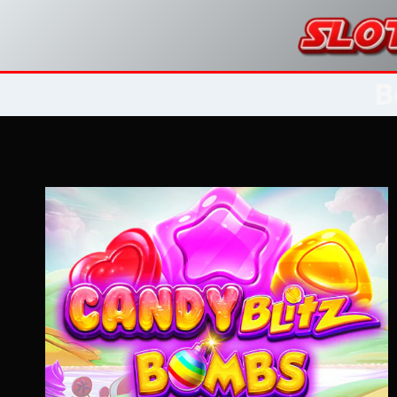
Skip
to
content
B