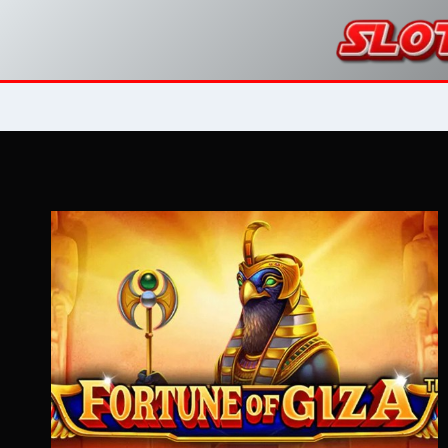
Skip
to
content