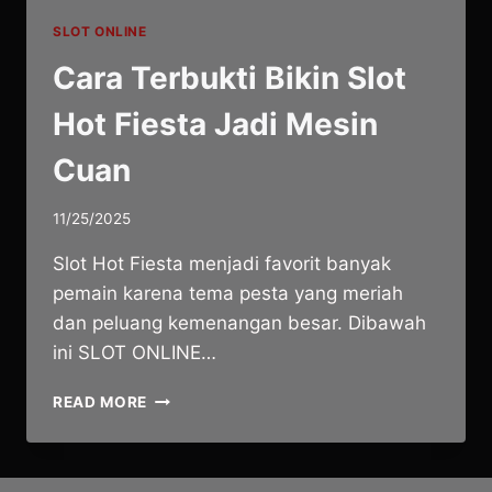
SLOT ONLINE
Cara Terbukti Bikin Slot
Hot Fiesta Jadi Mesin
Cuan
11/25/2025
Slot Hot Fiesta menjadi favorit banyak
pemain karena tema pesta yang meriah
dan peluang kemenangan besar. Dibawah
ini SLOT ONLINE…
CARA
READ MORE
TERBUKTI
BIKIN
SLOT
HOT