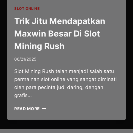
SLOT ONLINE
Trik Jitu Mendapatkan
Maxwin Besar Di Slot
Mining Rush
06/21/2025
Slot Mining Rush telah menjadi salah satu
permainan slot online yang sangat diminati
oleh para pecinta judi daring, dengan
grafis…
TRIK
READ MORE
JITU
MENDAPATKAN
MAXWIN
BESAR