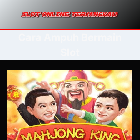
Skip
to
content
Cara Ampuh Bermain
Slot