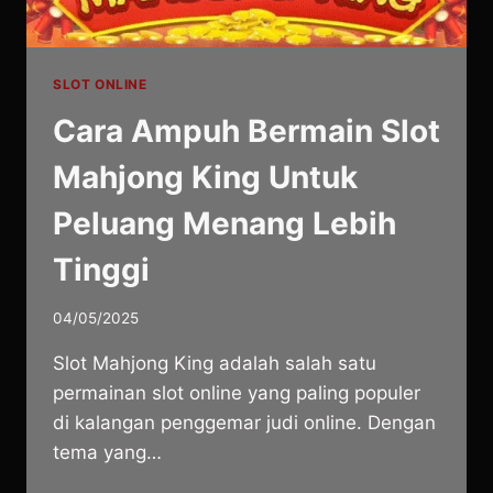
SLOT ONLINE
Cara Ampuh Bermain Slot
Mahjong King Untuk
Peluang Menang Lebih
Tinggi
04/05/2025
Slot Mahjong King adalah salah satu
permainan slot online yang paling populer
di kalangan penggemar judi online. Dengan
tema yang…