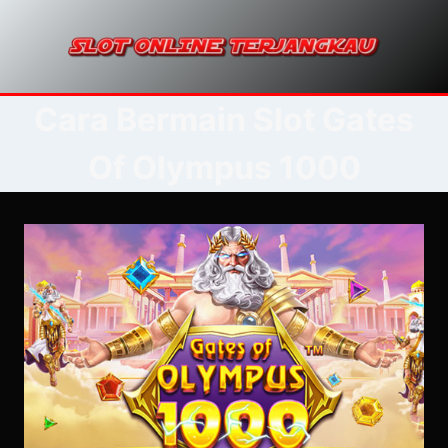
Skip
to
content
Cara Bermain Slot Gates
Of Olympus 1000