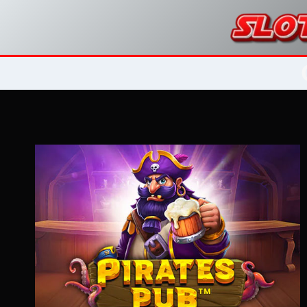
Skip
to
content