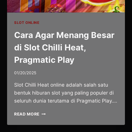
SLOT ONLINE
Cara Agar Menang Besar
di Slot Chilli Heat,
Pragmatic Play
01/20/2025
Slot Chilli Heat online adalah salah satu
bentuk hiburan slot yang paling populer di
seluruh dunia terutama di Pragmatic Play….
CARA
READ MORE
AGAR
MENANG
BESAR