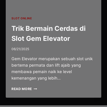
SLOT ONLINE
Trik Bermain Cerdas di
Slot Gem Elevator
06/21/2025
Gem Elevator merupakan sebuah slot unik
bertema permata dan lift ajaib yang
membawa pemain naik ke level
kemenangan yang lebih…
TRIK
READ MORE
BERMAIN
CERDAS
DI