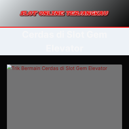
Skip
to
content
Cerdas di Slot Gem
Elevator