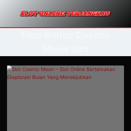
Skip
to
content
Fitur Bonus Cosmic
Moon Slot