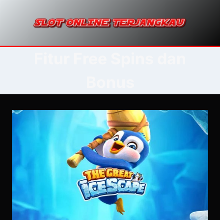
Skip
to
content
Fitur Free Spins dan
Bonus