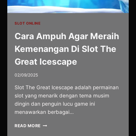
SLOT ONLINE
Cara Ampuh Agar Meraih
Kemenangan Di Slot The
Great Icescape
02/09/2025
Slot The Great Icescape adalah permainan
slot yang menarik dengan tema musim
dingin dan penguin lucu game ini
menawarkan berbagai…
CARA
READ MORE
AMPUH