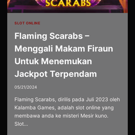
SLOT ONLINE
Flaming Scarabs –
Menggali Makam Firaun
Untuk Menemukan
Jackpot Terpendam
05/21/2024
Flaming Scarabs, dirilis pada Juli 2023 oleh
Kalamba Games, adalah slot online yang
membawa anda ke misteri Mesir kuno.
Slot…