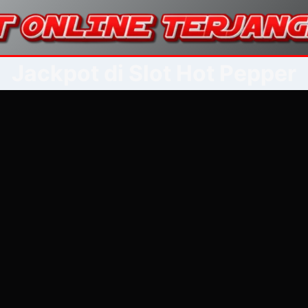
Jackpot di Slot Hot Pepper