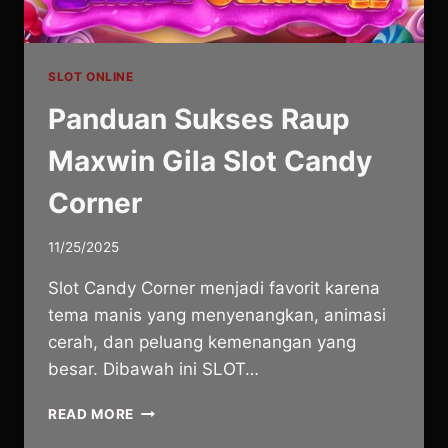
SLOT ONLINE
Panduan Sukses Raup
Maxwin Gila Slot Candy
Corner
11/25/2025
Slot Candy Corner menjadi favorit karena
tema manis yang menyenangkan, animasi
cerah, dan peluang kemenangan yang
besar. Dibawah ini SLOT…
PANDUAN
READ MORE
SUKSES