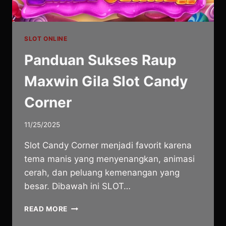
SLOT ONLINE
Panduan Sukses Raup
Maxwin Gila Slot Candy
Corner
11/25/2025
Slot Candy Corner menjadi favorit karena
tema manis yang menyenangkan, animasi
cerah, dan peluang kemenangan yang
besar. Dibawah ini SLOT…
PANDUAN
READ MORE
SUKSES