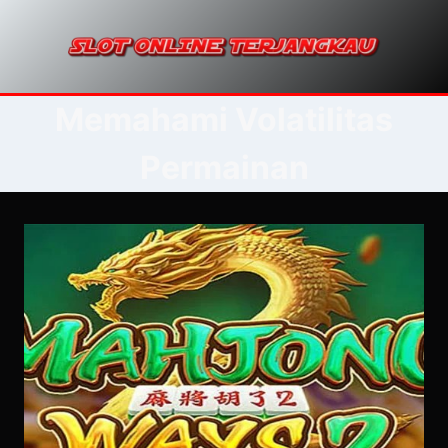
Skip
to
content
Memahami Volatilitas
Permainan