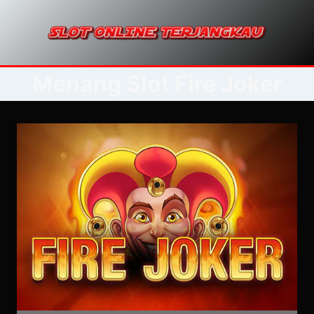
Skip
to
content
Menang Slot Fire Joker