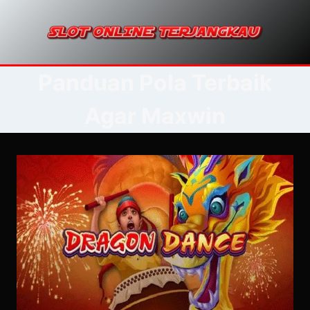
Skip
to
content
Panduan Pola Terbaik
Agar Maxwin