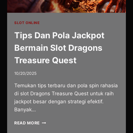
SLOT ONLINE
Tips Dan Pola Jackpot
Bermain Slot Dragons
Treasure Quest
10/20/2025
Temukan tips terbaru dan pola spin rahasia
di slot Dragons Treasure Quest untuk raih
jackpot besar dengan strategi efektif.
Banyak…
TIPS
READ MORE
DAN