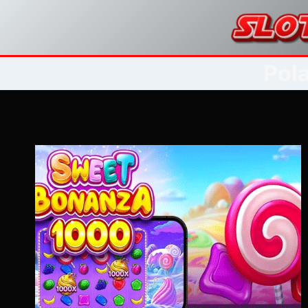
Skip
to
content
Pol