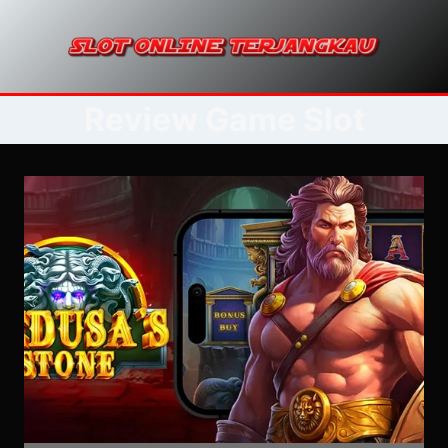
Skip
to
content
Review Game Slot