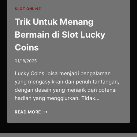
SLOT ONLINE
Trik Untuk Menang
Bermain di Slot Lucky
Coins
01/18/2025
Lucky Coins, bisa menjadi pengalaman
yang mengasyikkan dan penuh tantangan,
dengan desain yang menarik dan potensi
hadiah yang menggiurkan. Tidak…
TRIK
READ MORE
UNTUK
MENANG
BERMAIN
DI