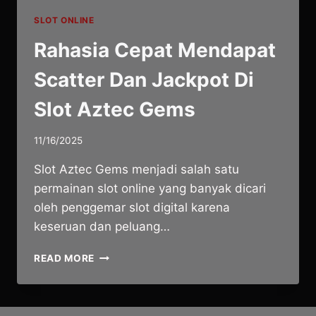
SLOT ONLINE
Rahasia Cepat Mendapat
Scatter Dan Jackpot Di
Slot Aztec Gems
11/16/2025
Slot Aztec Gems menjadi salah satu
permainan slot online yang banyak dicari
oleh penggemar slot digital karena
keseruan dan peluang…
RAHASIA
READ MORE
CEPAT
MENDAPAT
SCATTER
DAN