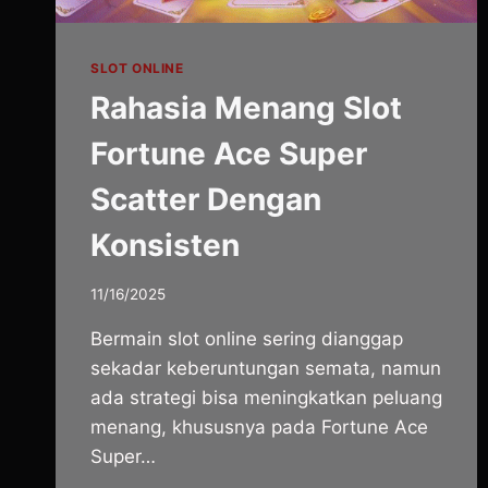
SLOT ONLINE
Rahasia Menang Slot
Fortune Ace Super
Scatter Dengan
Konsisten
11/16/2025
Bermain slot online sering dianggap
sekadar keberuntungan semata, namun
ada strategi bisa meningkatkan peluang
menang, khususnya pada Fortune Ace
Super…