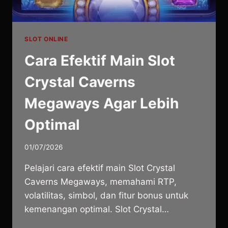
SLOT ONLINE
Cara Efektif Main Slot
Crystal Caverns
Megaways Agar Lebih
Optimal
01/07/2026
Pelajari cara efektif main Slot Crystal
Caverns Megaways, memahami RTP,
volatilitas, simbol, dan fitur bonus untuk
kemenangan optimal. Slot Crystal…