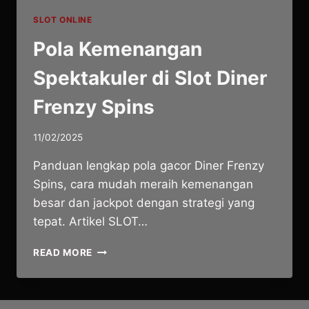
SLOT ONLINE
Pola Kemenangan
Spektakuler di Slot Diner
Frenzy Spins
11/02/2025
Panduan lengkap pola gacor Diner Frenzy
Spins, cara mudah meraih kemenangan
besar dan jackpot dengan strategi yang
tepat. Artikel SLOT…
POLA
READ MORE
KEMENANGAN
SPEKTAKULER
DI
SLOT