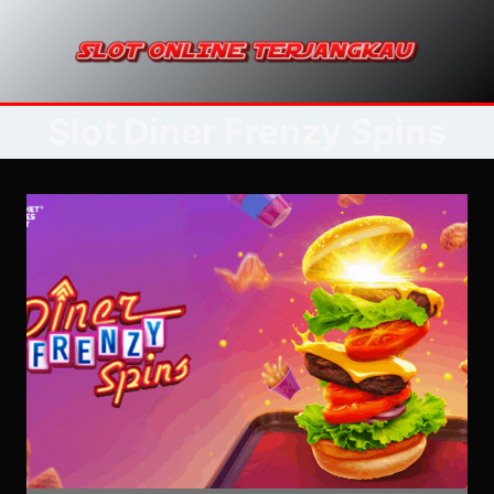
Skip
to
content
Slot Diner Frenzy Spins