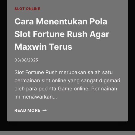
SLOT ONLINE
Cara Menentukan Pola
Slot Fortune Rush Agar
Maxwin Terus
03/08/2025
Slot Fortune Rush merupakan salah satu
permainan slot online yang sangat digemari
oleh para pecinta Game online. Permainan
ini menawarkan…
CARA
READ MORE
MENENTUKAN
POLA
SLOT
FORTUNE