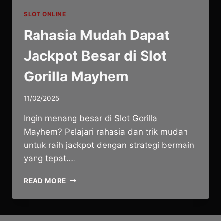
SLOT ONLINE
Rahasia Mudah Dapat
Jackpot Besar di Slot
Gorilla Mayhem
11/02/2025
Ingin menang besar di Slot Gorilla
Mayhem? Pelajari rahasia dan trik mudah
untuk raih jackpot dengan strategi bermain
yang tepat….
RAHASIA
READ MORE
MUDAH
DAPAT
JACKPOT
BESAR