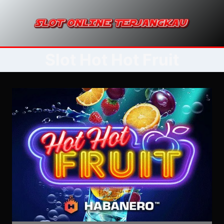
Skip
to
content
Slot Hot Hot Fruit