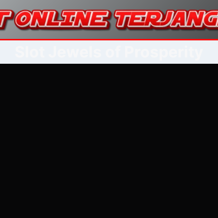
Slot Jewels of Prosperity