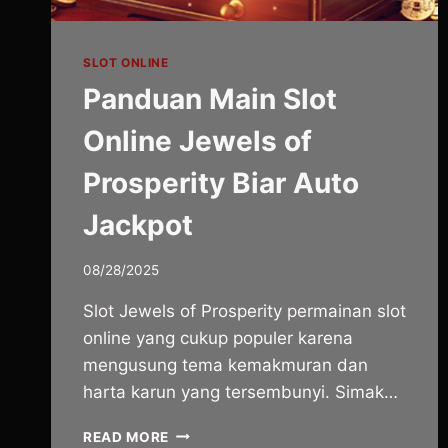
SLOT ONLINE
Panduan Main Slot
Online Jewels of
Prosperity Biar Auto
Jackpot
08/28/2025
Slot Jewels of Prosperity permainan slot
online yang cukup populer karena
mengusung tema kemakmuran dan
harta karun yang tersembunyi. Simak…
PANDUAN
READ MORE